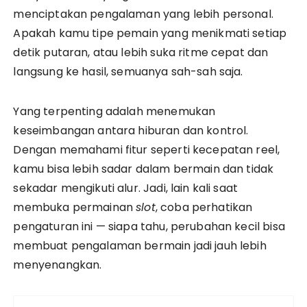
menciptakan pengalaman yang lebih personal.
Apakah kamu tipe pemain yang menikmati setiap
detik putaran, atau lebih suka ritme cepat dan
langsung ke hasil, semuanya sah-sah saja.
Yang terpenting adalah menemukan
keseimbangan antara hiburan dan kontrol.
Dengan memahami fitur seperti kecepatan reel,
kamu bisa lebih sadar dalam bermain dan tidak
sekadar mengikuti alur. Jadi, lain kali saat
membuka permainan
slot
, coba perhatikan
pengaturan ini — siapa tahu, perubahan kecil bisa
membuat pengalaman bermain jadi jauh lebih
menyenangkan.