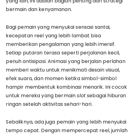
yang lain, ini adalah bagian penting dari strategi
bermain dan kenyamanan.
Bagi pemain yang menyukai sensasi santai,
kecepatan reel yang lebih lambat bisa
memberikan pengalaman yang lebih imersif.
Setiap putaran terasa seperti perjalanan kecil,
penuh antisipasi. Animasi yang berjalan perlahan
memberi waktu untuk menikmati desain visual,
efek suara, dan momen ketika simbol-simbol
hampir membentuk kombinasi menarik. Ini cocok
untuk mereka yang bermain
slot
sebagai hiburan
ringan setelah aktivitas sehari-hari.
Sebaliknya, ada juga pemain yang lebih menyukai
tempo cepat. Dengan mempercepat reel, jumlah