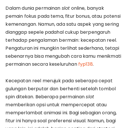
Dalam dunia permainan
slot
online, banyak
pemain fokus pada tema, fitur bonus, atau potensi
kemenangan. Namun, ada satu aspek yang sering
dianggap sepele padahal cukup berpengaruh
terhadap pengalaman bermain: kecepatan reel.
Pengaturan ini mungkin terlihat sederhana, tetapi
sebenarnya bisa mengubah cara kamu menikmati
permainan secara keseluruhan
fyp138
.
Kecepatan reel merujuk pada seberapa cepat
gulungan berputar dan berhenti setelah tombol
spin ditekan. Beberapa permainan
slot
memberikan opsi untuk mempercepat atau
memperlambat animasi ini. Bagi sebagian orang,
fitur ini hanya soal preferensi visual. Namun, bagi