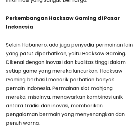
informasi yang sangat berharga.
Perkembangan Hacksaw Gaming di Pasar
Indonesia
Selain Habanero, ada juga penyedia permainan lain
yang patut diperhatikan, yaitu Hacksaw Gaming.
Dikenal dengan inovasi dan kualitas tinggi dalam
setiap game yang mereka luncurkan, Hacksaw
Gaming berhasil menarik perhatian banyak
pemain Indonesia.
Permainan slot mahjong
mereka, misalnya, menawarkan kombinasi unik
antara tradisi dan inovasi, memberikan
pengalaman bermain yang menyenangkan dan
penuh warna.