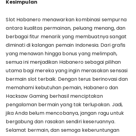
Kesimpulan
Slot Habanero menawarkan kombinasi sempurna
antara kualitas permainan, peluang menang, dan
berbagai fitur menarik yang membuatnya sangat
diminati di kalangan pemain Indonesia.
Dari grafis
yang menawan hingga bonus yang melimpah,
semua ini menjadikan Habanero sebagai pilihan
utama bagi mereka yang ingin merasakan sensasi
bermain slot terbaik.
Dengan terus berinovasi dan
memahami kebutuhan pemain, Habanero dan
Hacksaw Gaming berhasil menciptakan
pengalaman bermain yang tak terlupakan.
Jadi,
jika Anda belum mencobanya, jangan ragu untuk
bergabung dan rasakan sendiri keseruannya.
Selamat bermain, dan semoga keberuntungan