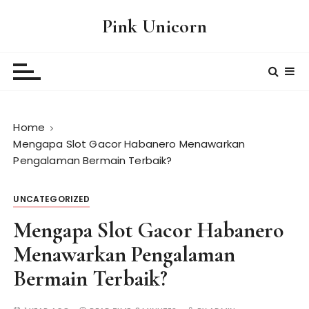
S
Pink Unicorn
k
i
p
t
o
c
Home
o
Mengapa Slot Gacor Habanero Menawarkan
n
Pengalaman Bermain Terbaik?
t
e
n
UNCATEGORIZED
t
Mengapa Slot Gacor Habanero
Menawarkan Pengalaman
Bermain Terbaik?