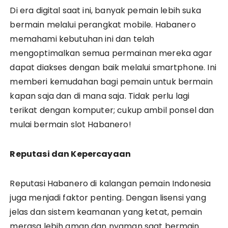
Di era digital saat ini, banyak pemain lebih suka
bermain melalui perangkat mobile.
Habanero
memahami kebutuhan ini dan telah
mengoptimalkan semua permainan mereka agar
dapat diakses dengan baik melalui smartphone.
Ini
memberi kemudahan bagi pemain untuk bermain
kapan saja dan di mana saja.
Tidak perlu lagi
terikat dengan komputer; cukup ambil ponsel dan
mulai bermain slot Habanero!
Reputasi dan Kepercayaan
Reputasi Habanero di kalangan pemain Indonesia
juga menjadi faktor penting.
Dengan lisensi yang
jelas dan sistem keamanan yang ketat, pemain
merasa lebih aman dan nyaman saat bermain.