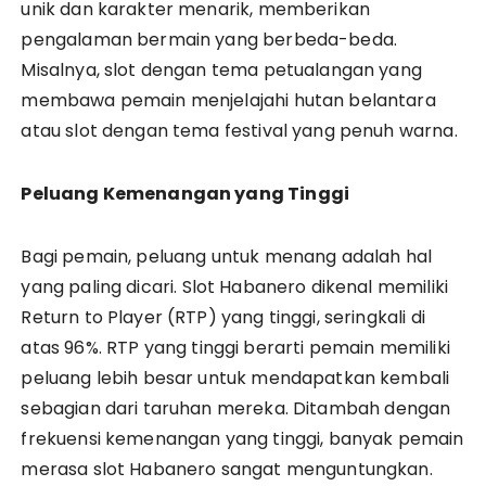
unik dan karakter menarik, memberikan
pengalaman bermain yang berbeda-beda.
Misalnya, slot dengan tema petualangan yang
membawa pemain menjelajahi hutan belantara
atau slot dengan tema festival yang penuh warna.
​
Peluang Kemenangan yang Tinggi
Bagi pemain, peluang untuk menang adalah hal
yang paling dicari.
Slot Habanero dikenal memiliki
Return to Player (RTP) yang tinggi, seringkali di
atas 96%.
RTP yang tinggi berarti pemain memiliki
peluang lebih besar untuk mendapatkan kembali
sebagian dari taruhan mereka.
Ditambah dengan
frekuensi kemenangan yang tinggi, banyak pemain
merasa slot Habanero sangat menguntungkan.
​