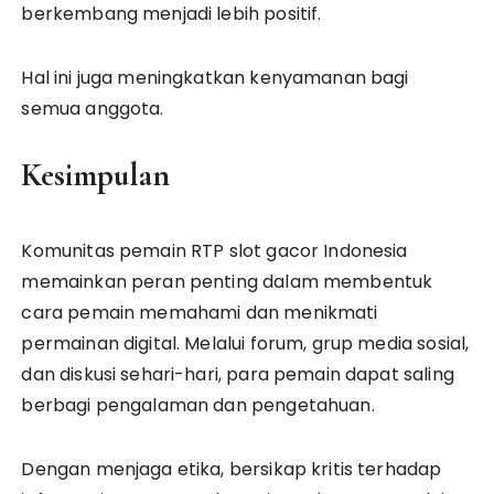
berkembang menjadi lebih positif.
Hal ini juga meningkatkan kenyamanan bagi
semua anggota.
Kesimpulan
Komunitas pemain RTP slot gacor Indonesia
memainkan peran penting dalam membentuk
cara pemain memahami dan menikmati
permainan digital. Melalui forum, grup media sosial,
dan diskusi sehari-hari, para pemain dapat saling
berbagi pengalaman dan pengetahuan.
Dengan menjaga etika, bersikap kritis terhadap