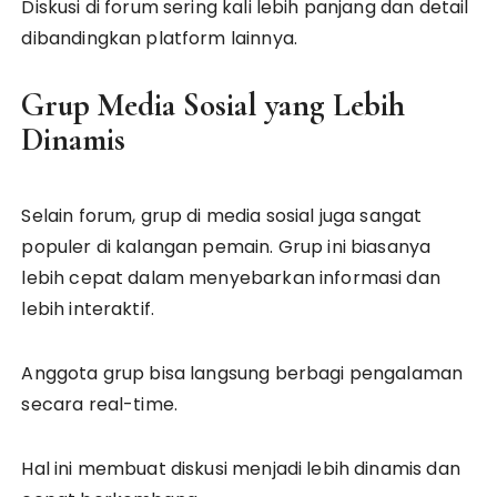
Diskusi di forum sering kali lebih panjang dan detail
dibandingkan platform lainnya.
Grup Media Sosial yang Lebih
Dinamis
Selain forum, grup di media sosial juga sangat
populer di kalangan pemain. Grup ini biasanya
lebih cepat dalam menyebarkan informasi dan
lebih interaktif.
Anggota grup bisa langsung berbagi pengalaman
secara real-time.
Hal ini membuat diskusi menjadi lebih dinamis dan