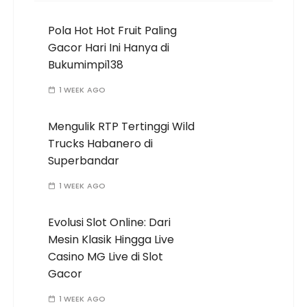
Pola Hot Hot Fruit Paling
Gacor Hari Ini Hanya di
Bukumimpi138
1 WEEK AGO
Mengulik RTP Tertinggi Wild
Trucks Habanero di
Superbandar
1 WEEK AGO
Evolusi Slot Online: Dari
Mesin Klasik Hingga Live
Casino MG Live di Slot
Gacor
1 WEEK AGO