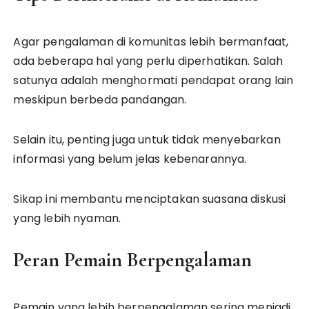
Agar pengalaman di komunitas lebih bermanfaat,
ada beberapa hal yang perlu diperhatikan. Salah
satunya adalah menghormati pendapat orang lain
meskipun berbeda pandangan.
Selain itu, penting juga untuk tidak menyebarkan
informasi yang belum jelas kebenarannya.
Sikap ini membantu menciptakan suasana diskusi
yang lebih nyaman.
Peran Pemain Berpengalaman
Pemain yang lebih berpengalaman sering menjadi