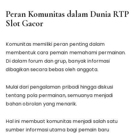
Peran Komunitas dalam Dunia RTP
Slot Gacor
Komunitas memiliki peran penting dalam
membentuk cara pemain memahami permainan.
Di dalam forum dan grup, banyak informasi
dibagikan secara bebas oleh anggota.
Mulai dari pengalaman pribadi hingga diskusi
tentang pola permainan, semuanya menjadi
bahan obrolan yang menarik.
Hal ini membuat komunitas menjadi salah satu
sumber informasi utama bagi pemain baru