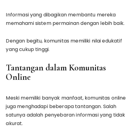
Informasi yang dibagikan membantu mereka
memahami sistem permainan dengan lebih baik.
Dengan begitu, komunitas memiliki nilai edukatif
yang cukup tinggi.
Tantangan dalam Komunitas
Online
Meski memiliki banyak manfaat, komunitas online
juga menghadapi beberapa tantangan. Salah
satunya adalah penyebaran informasi yang tidak
akurat.