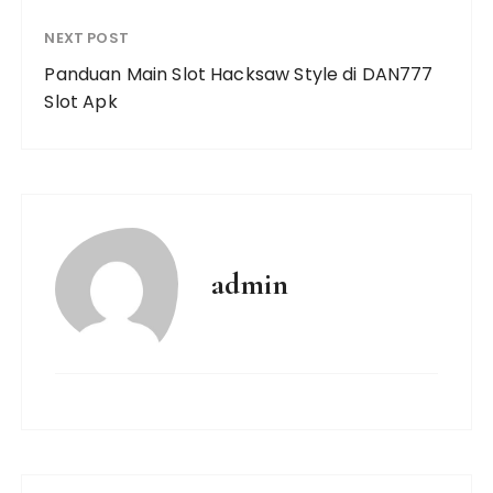
NEXT POST
Panduan Main Slot Hacksaw Style di DAN777
Slot Apk
admin