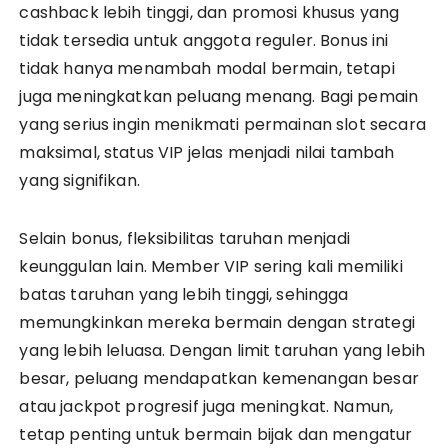
cashback lebih tinggi, dan promosi khusus yang
tidak tersedia untuk anggota reguler. Bonus ini
tidak hanya menambah modal bermain, tetapi
juga meningkatkan peluang menang. Bagi pemain
yang serius ingin menikmati permainan slot secara
maksimal, status VIP jelas menjadi nilai tambah
yang signifikan.
Selain bonus, fleksibilitas taruhan menjadi
keunggulan lain. Member VIP sering kali memiliki
batas taruhan yang lebih tinggi, sehingga
memungkinkan mereka bermain dengan strategi
yang lebih leluasa. Dengan limit taruhan yang lebih
besar, peluang mendapatkan kemenangan besar
atau jackpot progresif juga meningkat. Namun,
tetap penting untuk bermain bijak dan mengatur