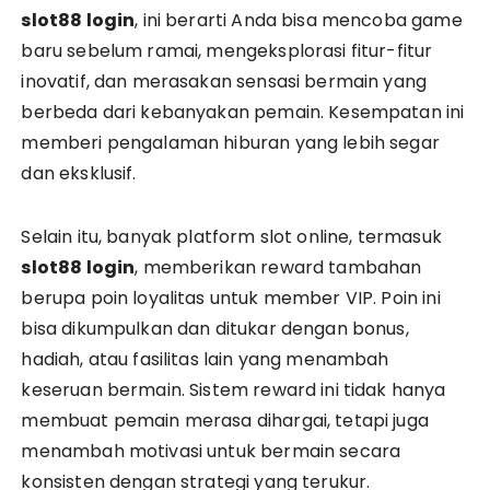
slot88 login
, ini berarti Anda bisa mencoba game
baru sebelum ramai, mengeksplorasi fitur-fitur
inovatif, dan merasakan sensasi bermain yang
berbeda dari kebanyakan pemain. Kesempatan ini
memberi pengalaman hiburan yang lebih segar
dan eksklusif.
Selain itu, banyak platform slot online, termasuk
slot88 login
, memberikan reward tambahan
berupa poin loyalitas untuk member VIP. Poin ini
bisa dikumpulkan dan ditukar dengan bonus,
hadiah, atau fasilitas lain yang menambah
keseruan bermain. Sistem reward ini tidak hanya
membuat pemain merasa dihargai, tetapi juga
menambah motivasi untuk bermain secara
konsisten dengan strategi yang terukur.