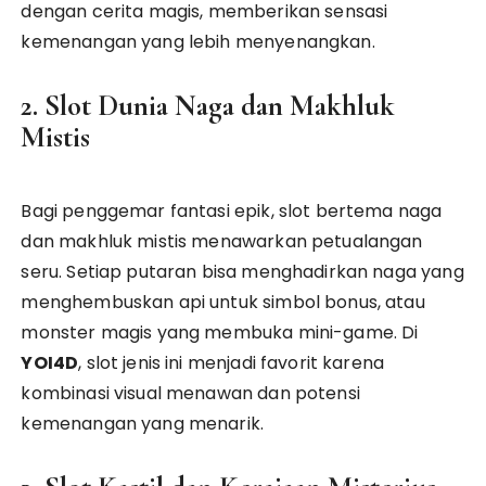
dengan cerita magis, memberikan sensasi
kemenangan yang lebih menyenangkan.
2. Slot Dunia Naga dan Makhluk
Mistis
Bagi penggemar fantasi epik, slot bertema naga
dan makhluk mistis menawarkan petualangan
seru. Setiap putaran bisa menghadirkan naga yang
menghembuskan api untuk simbol bonus, atau
monster magis yang membuka mini-game. Di
YOI4D
, slot jenis ini menjadi favorit karena
kombinasi visual menawan dan potensi
kemenangan yang menarik.