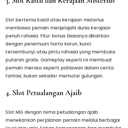
3. Slot Kastil dan Kerajaan Misterius
Slot bertema kastil atau kerajaan misterius
membawa pemain menjelajahi dunia kerajaan
penuh rahasia. Fitur bonus biasanya dikaitkan
dengan penemuan harta karun, kunci
tersembunyi, atau pintu rahasia yang membuka
putaran gratis. Gameplay seperti ini membuat
pemain merasa seperti pahlawan dalam cerita
fantasi, bukan sekadar memutar gulungan.
4. Slot Petualangan Ajaib
Slot MG dengan tema petualangan ajaib
menekankan perjalanan pemain melalui berbagai