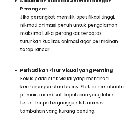
Sesuaikan Kualitas Animasi dengan
Perangkat
Jika perangkat memiliki spesifikasi tinggi,
nikmati animasi penuh untuk pengalaman
maksimal. Jika perangkat terbatas,
turunkan kualitas animasi agar permainan
tetap lancar.
Perhatikan Fitur Visual yang Penting
Fokus pada efek visual yang menandai
kemenangan atau bonus. Efek ini membantu
pemain membuat keputusan yang lebih
tepat tanpa terganggu oleh animasi
tambahan yang kurang penting.