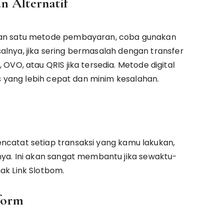
 Alternatif
gan satu metode pembayaran, coba gunakan
isalnya, jika sering bermasalah dengan transfer
OVO, atau QRIS jika tersedia. Metode digital
is yang lebih cepat dan minim kesalahan.
catat setiap transaksi yang kamu lakukan,
nya. Ini akan sangat membantu jika sewaktu-
ak Link Slotbom.
tform