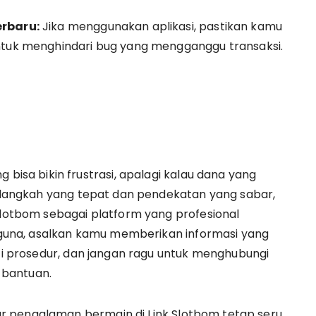
erbaru:
Jika menggunakan aplikasi, pastikan kamu
ntuk menghindari bug yang mengganggu transaksi.
sa bikin frustrasi, apalagi kalau dana yang
ah-langkah yang tepat dan pendekatan yang sabar,
 Slotbom sebagai platform yang profesional
una, asalkan kamu memberikan informasi yang
uti prosedur, dan jangan ragu untuk menghubungi
 bantuan.
 pengalaman bermain di Link Slotbom tetap seru,