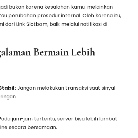
adi bukan karena kesalahan kamu, melainkan
u perubahan prosedur internal. Oleh karena itu,
ari Link Slotbom, baik melalui notifikasi di
galaman Bermain Lebih
tabil:
Jangan melakukan transaksi saat sinyal
ringan.
ada jam-jam tertentu, server bisa lebih lambat
ine secara bersamaan.