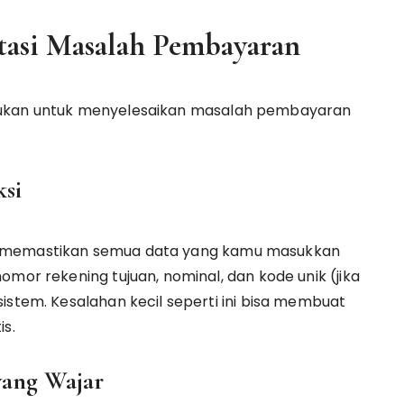
asi Masalah Pembayaran
kukan untuk menyelesaikan masalah pembayaran
ksi
h memastikan semua data yang kamu masukkan
omor rekening tujuan, nominal, dan kode unik (jika
istem. Kesalahan kecil seperti ini bisa membuat
is.
yang Wajar