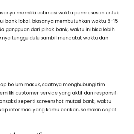
iasanya memiliki estimasi waktu pemrosesan untuk
lui bank lokal, biasanya membutuhkan waktu 5–15
a gangguan dari pihak bank, waktu ini bisa lebih
aiknya tunggu dulu sambil mencatat waktu dan
tap belum masuk, saatnya menghubungi tim
miliki customer service yang aktif dan responsif,
transaksi seperti screenshot mutasi bank, waktu
gkap informasi yang kamu berikan, semakin cepat