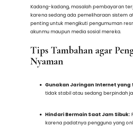
Kadang-kadang, masalah pembayaran terj
karena sedang ada pemeliharaan sistem ata
penting untuk mengikuti pengumuman resmi d
akunmu maupun media sosial mereka.
Tips Tambahan agar Pen
Nyaman
Gunakan Jaringan Internet yang S
tidak stabil atau sedang berpindah ja
Hindari Bermain Saat Jam Sibuk:
P
karena padatnya pengguna yang onl