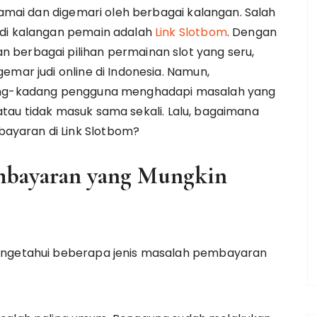
 ramai dan digemari oleh berbagai kalangan. Salah
 di kalangan pemain adalah
Link Slotbom
. Dengan
 berbagai pilihan permainan slot yang seru,
emar judi online di Indonesia. Namun,
dang-kadang pengguna menghadapi masalah yang
tau tidak masuk sama sekali. Lalu, bagaimana
ayaran di Link Slotbom?
embayaran yang Mungkin
mengetahui beberapa jenis masalah pembayaran